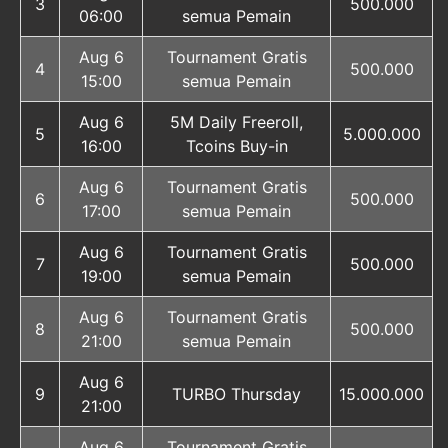
3
500.000
06:00
semua Pemain
Aug 6
Tournament Gratis
4
500.000
15:00
semua Pemain
Aug 6
5M Daily Freeroll,
5
5.000.000
16:00
Tcoins Buy-in
Aug 6
Tournament Gratis
6
500.000
17:00
semua Pemain
Aug 6
Tournament Gratis
7
500.000
19:00
semua Pemain
Aug 6
Tournament Gratis
8
500.000
21:00
semua Pemain
Aug 6
9
TURBO Thursday
15.000.000
21:00
Aug 6
Tournament Gratis