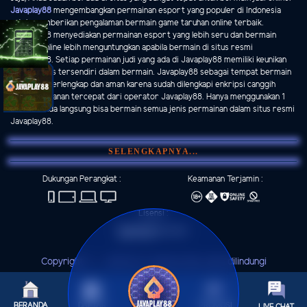
Javaplay88
mengembangkan permainan esport yang populer di Indonesia
untuk memberikan pengalaman bermain game taruhan online terbaik.
Javaplay88 menyediakan permainan esport yang lebih seru dan bermain
taruhan online lebih menguntungkan apabila bermain di situs resmi
Javaplay88. Setiap permainan judi yang ada di Javaplay88 memiliki keunikan
serta grafis tersendiri dalam bermain. Javaplay88 sebagai tempat bermain
judi online terlengkap dan aman karena sudah dilengkapi enkripsi canggih
serta pelayanan tercepat dari operator Javaplay88. Hanya menggunakan 1
user ID Anda langsung bisa bermain semua jenis permainan dalam situs resmi
Javaplay88.
SELENGKAPNYA...
Dukungan Perangkat :
Keamanan Terjamin :
Lisensi :
Copyright © - JAVAPLAY. Seluruh hak cipta dilindungi
BERANDA
DAFTAR
PROMOSI