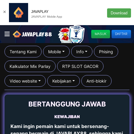
×
JAVAPLAY
Download
JAVAPLAY Mobile App
MASUK
DAFTAR
Tentang Kami
Mobile
Info
Phising
Kalkulator Mix Parlay
RTP SLOT GACOR
Video website
Kebijakan
Anti-blokir
BERTANGGUNG JAWAB
KEWAJIBAN
Kami ingin pemain kami untuk bersenang-
senang bermain di JAVAPLAY88, sehingga kami