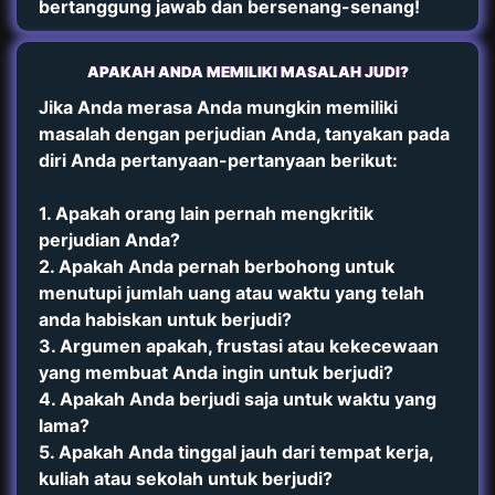
bertanggung jawab dan bersenang-senang!
APAKAH ANDA MEMILIKI MASALAH JUDI?
Jika Anda merasa Anda mungkin memiliki
masalah dengan perjudian Anda, tanyakan pada
diri Anda pertanyaan-pertanyaan berikut:
1. Apakah orang lain pernah mengkritik
perjudian Anda?
2. Apakah Anda pernah berbohong untuk
menutupi jumlah uang atau waktu yang telah
anda habiskan untuk berjudi?
3. Argumen apakah, frustasi atau kekecewaan
yang membuat Anda ingin untuk berjudi?
4. Apakah Anda berjudi saja untuk waktu yang
lama?
5. Apakah Anda tinggal jauh dari tempat kerja,
kuliah atau sekolah untuk berjudi?