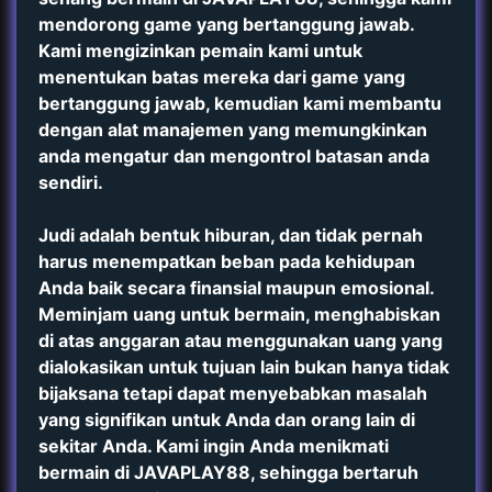
mendorong game yang bertanggung jawab.
Kami mengizinkan pemain kami untuk
menentukan batas mereka dari game yang
bertanggung jawab, kemudian kami membantu
dengan alat manajemen yang memungkinkan
anda mengatur dan mengontrol batasan anda
sendiri.
Judi adalah bentuk hiburan, dan tidak pernah
harus menempatkan beban pada kehidupan
Anda baik secara finansial maupun emosional.
Meminjam uang untuk bermain, menghabiskan
di atas anggaran atau menggunakan uang yang
dialokasikan untuk tujuan lain bukan hanya tidak
bijaksana tetapi dapat menyebabkan masalah
yang signifikan untuk Anda dan orang lain di
sekitar Anda. Kami ingin Anda menikmati
bermain di JAVAPLAY88, sehingga bertaruh