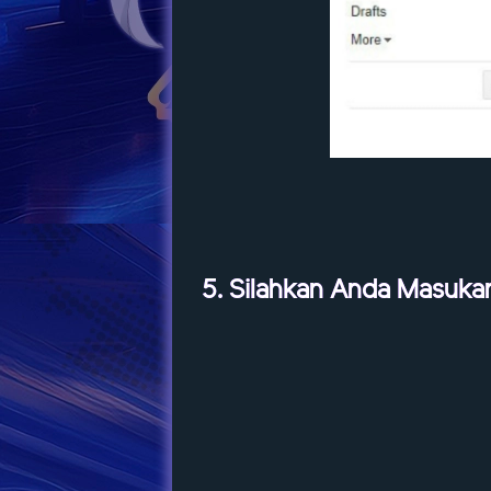
5. Silahkan Anda Masuka