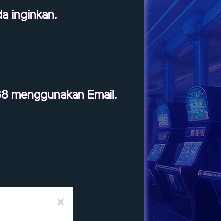
a inginkan.
r88 menggunakan Email.