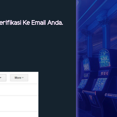
ifikasi Ke Email Anda.