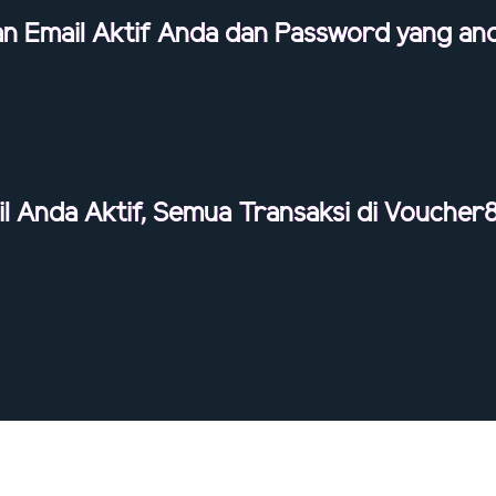
n Email Aktif Anda dan Password yang and
ail Anda Aktif, Semua Transaksi di Vouche