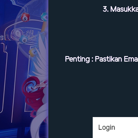
3. Masukka
Penting : Pastikan Em