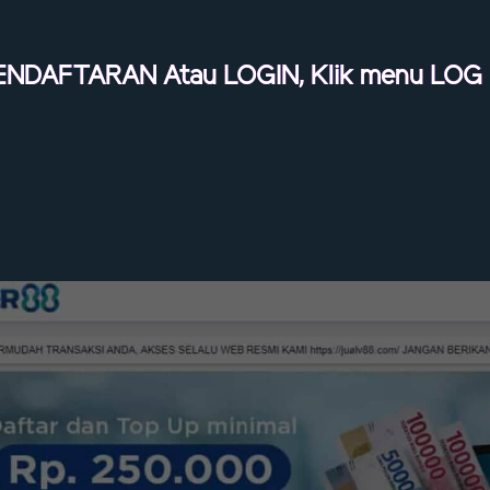
ENDAFTARAN Atau LOGIN, Klik menu LOG IN